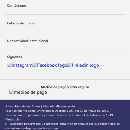
Contáctanos
10
.
adle
Enlaces de interés
Normatividad institucional
Síguenos
Medios de pago y sitio seguro
Universidad de los Andes | Vigilada Mineducación
Reconocimiento como Universidad: Decreto 1297 del 30 de mayo de 1964.
Reconocimiento personería jurídica: Resolución 28 del 23 de febrero de 1949
Minjusticia.
© - Derechos Reservados: La presente obra, y en general todos sus contenidos, se
encuentran protegidos por las normas