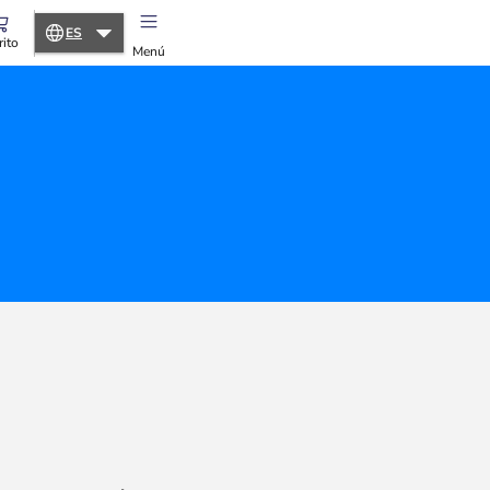
ES
rito
Menú