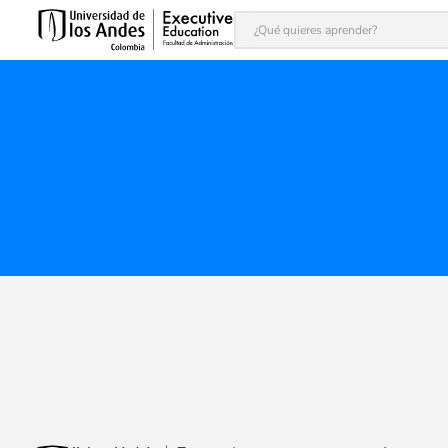
¿Qué quieres aprender?
Términos más buscados
1
.
inteligencia artificial
2
.
finanzas
3
.
alta dirección
4
.
modelaje financiero
5
.
programas
6
.
liderazgo
7
.
dirección comercial
8
.
juntas
9
.
ia
10
.
adle