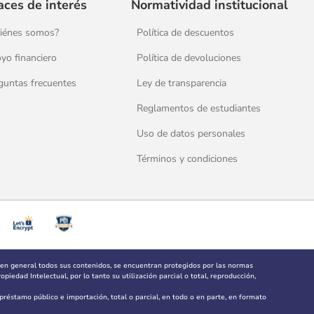
aces de interés
Normatividad institucional
iénes somos?
Política de descuentos
yo financiero
Política de devoluciones
guntas frecuentes
Ley de transparencia
Reglamentos de estudiantes
Uso de datos personales
Términos y condiciones
 en general todos sus contenidos, se encuentran protegidos por las normas
piedad Intelectual, por lo tanto su utilización parcial o total, reproducción,
, préstamo público e importación, total o parcial, en todo o en parte, en formato