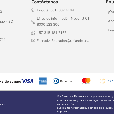
Contáctanos
Enl
Bogotá (601) 332 4144
20
¿Qu
Línea de información Nacional 01
Apo
ngo - SD
8000 123 300
Pre
+57 315 484 7167
1711
ExecutiveEducation@uniandes.edu.co
 sitio seguro
© - Derechos Reservados: La presente obra, y
internacionales y nacionales vigentes sobre pro
cia.
comunicación
pública, transformación, distribución, alquiler
impreso o