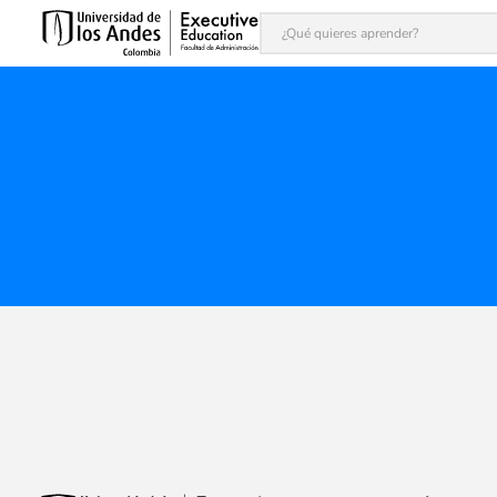
¿Qué quieres aprender?
Términos más buscados
1
.
inteligencia artificial
2
.
finanzas
3
.
alta dirección
4
.
modelaje financiero
5
.
ia
6
.
programas
7
.
dirección comercial
8
.
liderazgo
9
.
juntas
10
.
adle