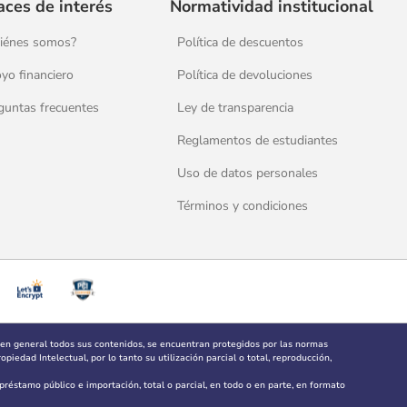
aces de interés
Normatividad institucional
iénes somos?
Política de descuentos
yo financiero
Política de devoluciones
guntas frecuentes
Ley de transparencia
Reglamentos de estudiantes
Uso de datos personales
Términos y condiciones
 en general todos sus contenidos, se encuentran protegidos por las normas
piedad Intelectual, por lo tanto su utilización parcial o total, reproducción,
, préstamo público e importación, total o parcial, en todo o en parte, en formato