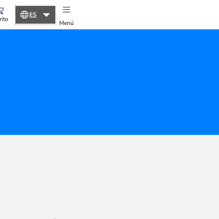
ES
rito
Menú