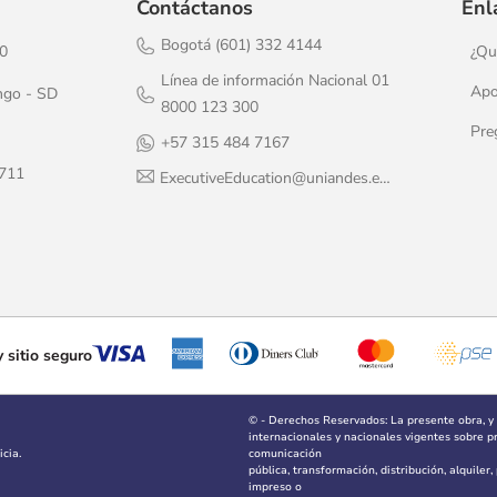
Contáctanos
Enl
Bogotá (601) 332 4144
20
¿Qu
Línea de información Nacional 01
Apo
ngo - SD
8000 123 300
Pre
+57 315 484 7167
1711
ExecutiveEducation@uniandes.edu.co
 sitio seguro
© - Derechos Reservados: La presente obra, y
internacionales y nacionales vigentes sobre pro
cia.
comunicación
pública, transformación, distribución, alquiler
impreso o