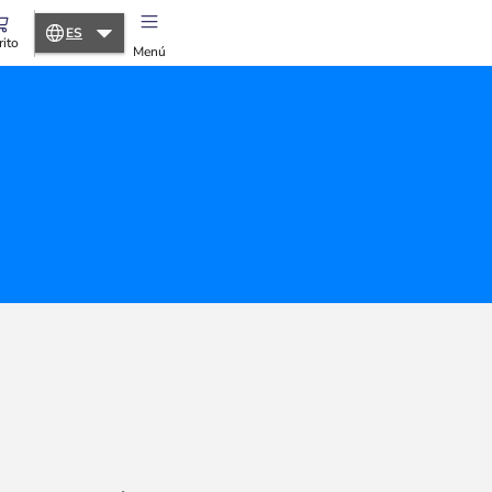
ES
rito
Menú