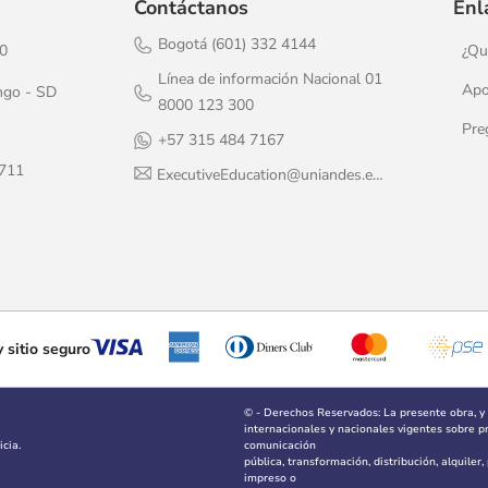
Contáctanos
Enl
Bogotá (601) 332 4144
20
¿Qu
Línea de información Nacional 01
Apo
ngo - SD
8000 123 300
Pre
+57 315 484 7167
1711
ExecutiveEducation@uniandes.edu.co
 sitio seguro
© - Derechos Reservados: La presente obra, y
internacionales y nacionales vigentes sobre pro
cia.
comunicación
pública, transformación, distribución, alquiler
impreso o