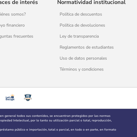
aces de interés
Normatividad institucional
iénes somos?
Política de descuentos
yo financiero
Política de devoluciones
guntas frecuentes
Ley de transparencia
Reglamentos de estudiantes
Uso de datos personales
Términos y condiciones
 en general todos sus contenidos, se encuentran protegidos por las normas
piedad Intelectual, por lo tanto su utilización parcial o total, reproducción,
, préstamo público e importación, total o parcial, en todo o en parte, en formato