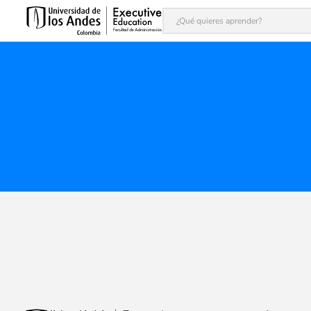
¿Qué quieres aprender?
Términos más buscados
1
.
inteligencia artificial
2
.
finanzas
3
.
alta dirección
4
.
modelaje financiero
5
.
programas
6
.
liderazgo
7
.
dirección comercial
8
.
juntas
9
.
ia
10
.
adle