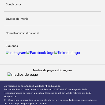
Contáctanos
10
.
adle
Enlaces de interés
Normatividad institucional
Síguenos
Medios de pago y sitio seguro
Universidad de los Andes | Vigilada Mineducación
Reconocimiento como Universidad: Decreto 1297 del 30 de mayo de 1964.
Reconocimiento personería jurídica: Resolución 28 del 23 de febrero de 1949
Minjusticia.
© - Derechos Reservados: La presente obra, y en general todos sus contenidos, se
encuentran protegidos por las normas