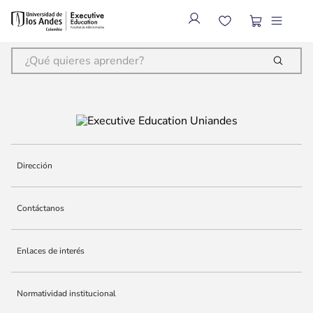
¿Qué quieres aprender?
Términos más buscados
1
.
inteligencia artificial
2
.
finanzas
3
.
alta dirección
Dirección
4
.
modelaje financiero
5
.
liderazgo
Contáctanos
6
.
programas
Enlaces de interés
7
.
ia
8
.
dirección comercial
Normatividad institucional
9
.
juntas