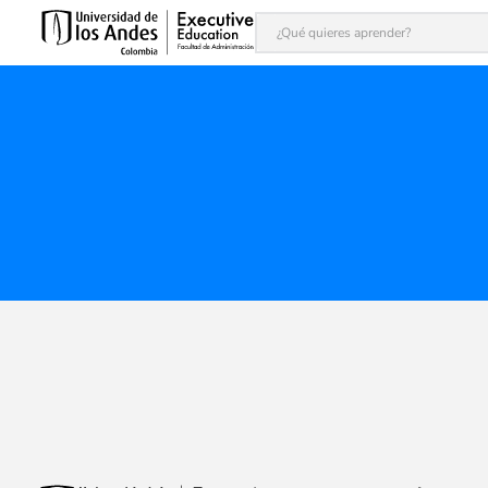
¿Qué quieres aprender?
Términos más buscados
1
.
inteligencia artificial
2
.
finanzas
3
.
alta dirección
4
.
modelaje financiero
5
.
programas
6
.
liderazgo
7
.
dirección comercial
8
.
juntas
9
.
ia
10
.
adle