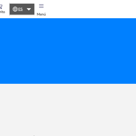
ES
rito
Menú