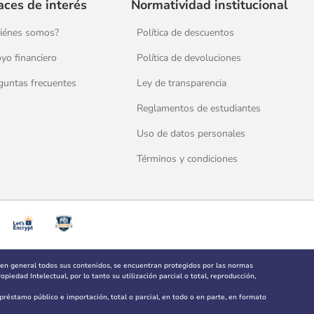
aces de interés
Normatividad institucional
iénes somos?
Política de descuentos
yo financiero
Política de devoluciones
guntas frecuentes
Ley de transparencia
Reglamentos de estudiantes
Uso de datos personales
Términos y condiciones
 en general todos sus contenidos, se encuentran protegidos por las normas
piedad Intelectual, por lo tanto su utilización parcial o total, reproducción,
, préstamo público e importación, total o parcial, en todo o en parte, en formato