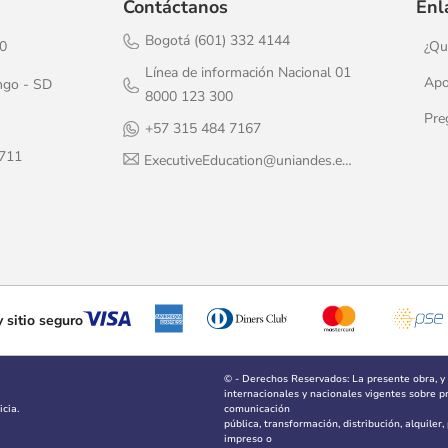
Contáctanos
Enl
Bogotá (601) 332 4144
20
¿Qu
Línea de información Nacional 01
Apo
ngo - SD
8000 123 300
Pre
+57 315 484 7167
1711
ExecutiveEducation@uniandes.edu.co
 sitio seguro
© - Derechos Reservados: La presente obra, y
internacionales y nacionales vigentes sobre pro
cia.
comunicación
pública, transformación, distribución, alquiler
impreso o