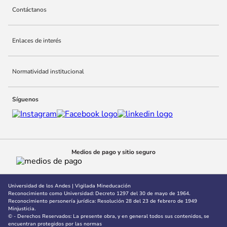
Contáctanos
10
.
adle
Enlaces de interés
Normatividad institucional
Síguenos
Medios de pago y sitio seguro
Universidad de los Andes | Vigilada Mineducación
Reconocimiento como Universidad: Decreto 1297 del 30 de mayo de 1964.
Reconocimiento personería jurídica: Resolución 28 del 23 de febrero de 1949
Minjusticia.
© - Derechos Reservados: La presente obra, y en general todos sus contenidos, se
encuentran protegidos por las normas