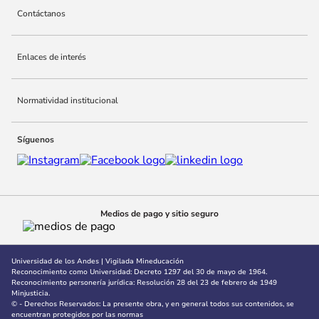
Contáctanos
10
.
adle
Enlaces de interés
Normatividad institucional
Síguenos
Medios de pago y sitio seguro
Universidad de los Andes | Vigilada Mineducación
Reconocimiento como Universidad: Decreto 1297 del 30 de mayo de 1964.
Reconocimiento personería jurídica: Resolución 28 del 23 de febrero de 1949
Minjusticia.
© - Derechos Reservados: La presente obra, y en general todos sus contenidos, se
encuentran protegidos por las normas