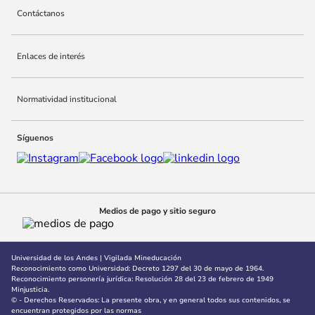
Contáctanos
10
.
marketing
Enlaces de interés
Normatividad institucional
Síguenos
Medios de pago y sitio seguro
Universidad de los Andes | Vigilada Mineducación
Reconocimiento como Universidad: Decreto 1297 del 30 de mayo de 1964.
Reconocimiento personería jurídica: Resolución 28 del 23 de febrero de 1949
Minjusticia.
© - Derechos Reservados: La presente obra, y en general todos sus contenidos, se
encuentran protegidos por las normas