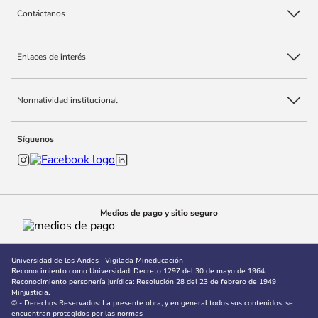
Contáctanos
10
.
adle
Enlaces de interés
Normatividad institucional
Síguenos
Medios de pago y sitio seguro
Universidad de los Andes | Vigilada Mineducación
Reconocimiento como Universidad: Decreto 1297 del 30 de mayo de 1964.
Reconocimiento personería jurídica: Resolución 28 del 23 de febrero de 1949
Minjusticia.
© - Derechos Reservados: La presente obra, y en general todos sus contenidos, se
encuentran protegidos por las normas