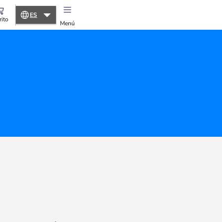
ES
rito
Menú