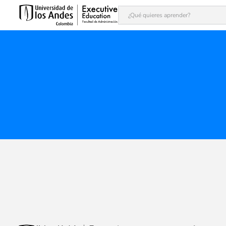
¿Qué quieres aprender?
Términos más buscados
1
.
inteligencia artificial
2
.
finanzas
3
.
alta dirección
4
.
modelaje financiero
5
.
ia
6
.
programas
7
.
dirección comercial
8
.
liderazgo
9
.
juntas
10
.
adle