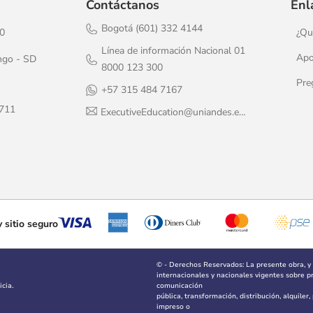
Contáctanos
Enl
Bogotá (601) 332 4144
20
¿Qu
Línea de información Nacional 01
Apo
ngo - SD
8000 123 300
Pre
+57 315 484 7167
1711
ExecutiveEducation@uniandes.edu.co
 sitio seguro
© - Derechos Reservados: La presente obra, y
internacionales y nacionales vigentes sobre pro
cia.
comunicación
pública, transformación, distribución, alquiler
impreso o