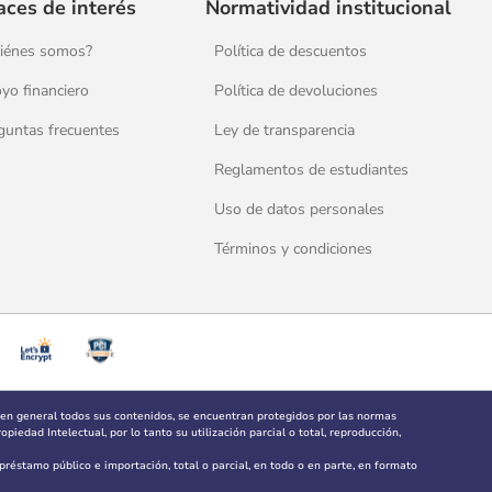
aces de interés
Normatividad institucional
iénes somos?
Política de descuentos
yo financiero
Política de devoluciones
guntas frecuentes
Ley de transparencia
Reglamentos de estudiantes
Uso de datos personales
Términos y condiciones
 en general todos sus contenidos, se encuentran protegidos por las normas
piedad Intelectual, por lo tanto su utilización parcial o total, reproducción,
, préstamo público e importación, total o parcial, en todo o en parte, en formato